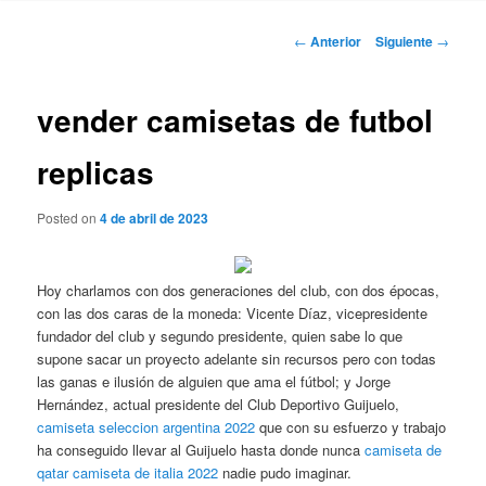
Navegación
←
Anterior
Siguiente
→
de
entradas
vender camisetas de futbol
replicas
Posted on
4 de abril de 2023
Hoy charlamos con dos generaciones del club, con dos épocas,
con las dos caras de la moneda: Vicente Díaz, vicepresidente
fundador del club y segundo presidente, quien sabe lo que
supone sacar un proyecto adelante sin recursos pero con todas
las ganas e ilusión de alguien que ama el fútbol; y Jorge
Hernández, actual presidente del Club Deportivo Guijuelo,
camiseta seleccion argentina 2022
que con su esfuerzo y trabajo
ha conseguido llevar al Guijuelo hasta donde nunca
camiseta de
qatar
camiseta de italia 2022
nadie pudo imaginar.