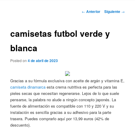
Navegación
←
Anterior
Siguiente
→
de
entradas
camisetas futbol verde y
blanca
Posted on
4 de abril de 2023
Gracias a su fórmula exclusiva con aceite de argán y vitamina E,
camiseta dinamarca
esta crema nutritiva es perfecta para las
pieles secas que necesitan regenerarse. Lejos de lo que suele
pensarse, la palabra no alude a ningún concepto japonés. La
fuente de alimentación es compatible con 110 y 220 V y su
instalación es sencilla gracias a su adhesivo para la parte
trasera. Puedes comprarlo aquí por 13,99 euros (42% de
descuento).