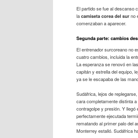
El partido se fue al descanso 
la
camiseta corea del sur
no e
comenzaban a aparecer
.
Segunda parte: cambios dese
El entrenador surcoreano no es
cuatro cambios, incluida la en
La esperanza se renovó en las g
capitán y estrella del equipo, l
ya se le escapaba de las man
Sudáfrica, lejos de replegars
cara completamente distinta a l
contragolpe y presión. Y llegó
perfectamente ejecutada termi
rematando al primer palo del a
Monterrey estalló. Sudáfrica ha