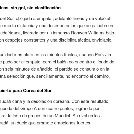
eas, sin gol, sin clasificación
del Sur, obligada a empatar, adelantó líneas y se volcó al
de media distancia y una desesperación que se palpaba en
sudafricana, liderada por un inmenso Ronwen Williams bajo
on despejes constantes y una disciplina táctica envidiable
.
tunidad más clara en los minutos finales, cuando Park Jin-
pudo ser el empate, pero el balón no encontró el fondo de
Con seis minutos de añadido
, el partido se consumió en la
 una selección que, sencillamente, no encontró el camino.
cierto para Corea del Sur
a sudafricana y la desolación coreana
. Con este resultado,
egunda del Grupo A con cuatro puntos
, logrando por
erar la fase de grupos de un Mundial
. Su rival en los
anadá, un duelo que promete emociones fuertes
.