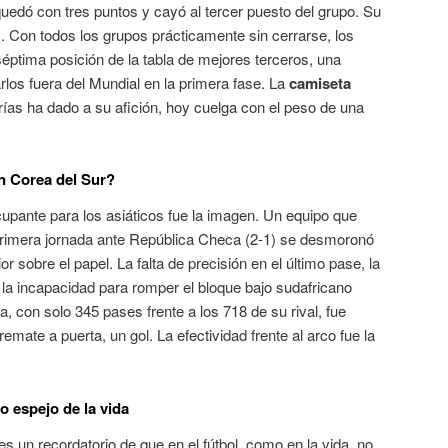
uedó con tres puntos y cayó al tercer puesto del grupo
. Su
. Con todos los grupos prácticamente sin cerrarse, los
séptima posición de la tabla de mejores terceros, una
arlos fuera del Mundial en la primera fase
. La
camiseta
grías ha dado a su afición, hoy cuelga con el peso de una
en Corea del Sur?
ocupante para los asiáticos fue la imagen. Un equipo que
primera jornada ante República Checa (2-1) se desmoronó
ior sobre el papel
. La falta de precisión en el último pase, la
la incapacidad para romper el bloque bajo sudafricano
ca, con solo 345 pases frente a los 718 de su rival, fue
 remate a puerta, un gol
. La efectividad frente al arco fue la
mo espejo de la vida
s un recordatorio de que en el fútbol, como en la vida, no