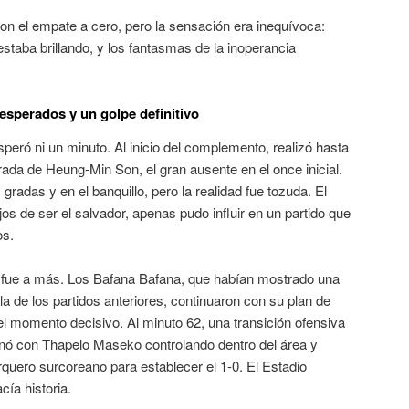
con el empate a cero, pero la sensación era inequívoca:
staba brillando, y los fantasmas de la inoperancia
sperados y un golpe definitivo
peró ni un minuto. Al inicio del complemento, realizó hasta
trada de Heung-Min Son, el gran ausente en el once inicial
.
radas y en el banquillo, pero la realidad fue tozuda. El
ejos de ser el salvador, apenas pudo influir en un partido que
os
.
e, fue a más. Los Bafana Bafana, que habían mostrado una
a de los partidos anteriores
, continuaron con su plan de
 el momento decisivo. Al minuto 62, una transición ofensiva
nó con Thapelo Maseko controlando dentro del área y
rquero surcoreano para establecer el 1-0
. El Estadio
cía historia
.