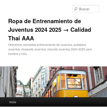
Ir
al
Busc
contenido
principal
Ropa de Entrenamiento de
Juventus 2024 2025 → Calidad
Thai AAA
Ofrecemos camisetas entrenamiento de Juventus, sudadera
Juventus, chaqueta Juventus, chandal Juventus 2024 2025 para
hombre y niño.
Menú
Inicio
principal