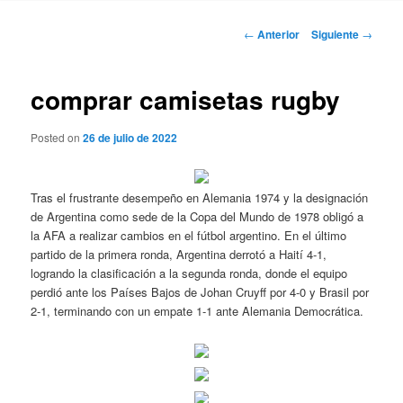
Navegación
←
Anterior
Siguiente
→
de
entradas
comprar camisetas rugby
Posted on
26 de julio de 2022
Tras el frustrante desempeño en Alemania 1974 y la designación
de Argentina como sede de la Copa del Mundo de 1978 obligó a
la AFA a realizar cambios en el fútbol argentino. En el último
partido de la primera ronda, Argentina derrotó a Haití 4-1,
logrando la clasificación a la segunda ronda, donde el equipo
perdió ante los Países Bajos de Johan Cruyff por 4-0 y Brasil por
2-1, terminando con un empate 1-1 ante Alemania Democrática.