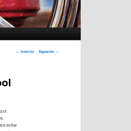
Navegación
←
Anterior
Siguiente
→
de
entradas
bol
azul
es.
ra evitar