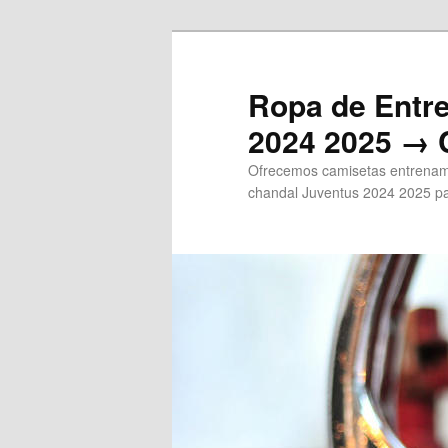
Ir
al
contenido
Ropa de Entr
principal
2024 2025 → 
Ofrecemos camisetas entrenami
chandal Juventus 2024 2025 pa