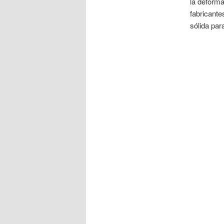
la deforma
fabricante
sólida par