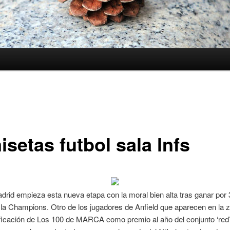
setas futbol sala lnfs
drid empieza esta nueva etapa con la moral bien alta tras ganar por 
 la Champions. Otro de los jugadores de Anfield que aparecen en la z
ificación de Los 100 de MARCA como premio al año del conjunto ‘red’