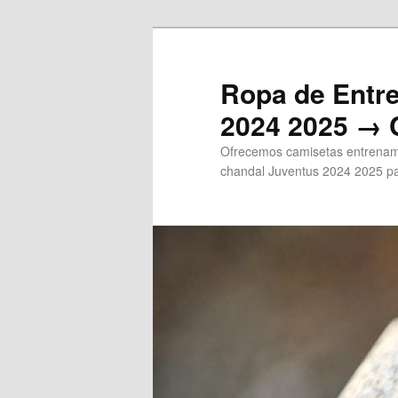
Ir
al
contenido
Ropa de Entr
principal
2024 2025 → 
Ofrecemos camisetas entrenami
chandal Juventus 2024 2025 pa