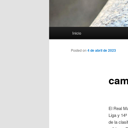
Menú
Inicio
principal
Posted on
4 de abril de 2023
cami
El Real Ma
Liga y 14ª
de la clas