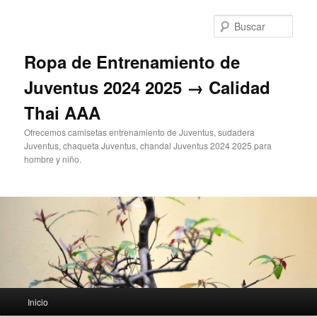
Ir
al
Busc
contenido
principal
Ropa de Entrenamiento de
Juventus 2024 2025 → Calidad
Thai AAA
Ofrecemos camisetas entrenamiento de Juventus, sudadera
Juventus, chaqueta Juventus, chandal Juventus 2024 2025 para
hombre y niño.
Menú
Inicio
principal