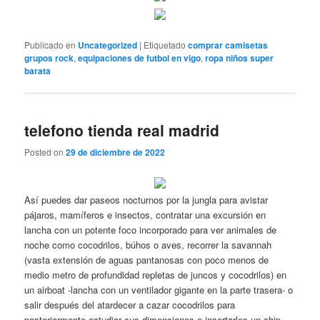
Publicado en
Uncategorized
|
Etiquetado
comprar camisetas
grupos rock
,
equipaciones de futbol en vigo
,
ropa niños super
barata
telefono tienda real madrid
Posted on
29 de diciembre de 2022
Así puedes dar paseos nocturnos por la jungla para avistar
pájaros, mamíferos e insectos, contratar una excursión en
lancha con un potente foco incorporado para ver animales de
noche como cocodrilos, búhos o aves, recorrer la savannah
(vasta extensión de aguas pantanosas con poco menos de
medio metro de profundidad repletas de juncos y cocodrilos) en
un airboat -lancha con un ventilador gigante en la parte trasera- o
salir después del atardecer a cazar cocodrilos para
posteriormente estudiar sus dimensiones e insertarles un chip,