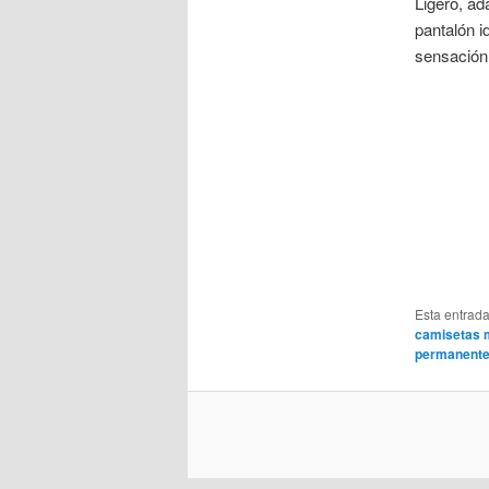
Ligero, ad
pantalón i
sensación 
Esta entrad
camisetas 
permanent