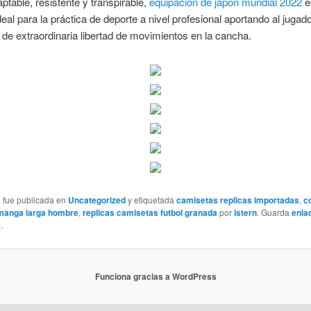
aptable, resistente y transpirable,
equipacion de japon mundial 2022
e
deal para la práctica de deporte a nivel profesional aportando al jugad
de extraordinaria libertad de movimientos en la cancha.
a fue publicada en
Uncategorized
y etiquetada
camisetas replicas importadas
,
c
manga larga hombre
,
replicas camisetas futbol granada
por
istern
. Guarda
enla
e
.
Funciona gracias a WordPress