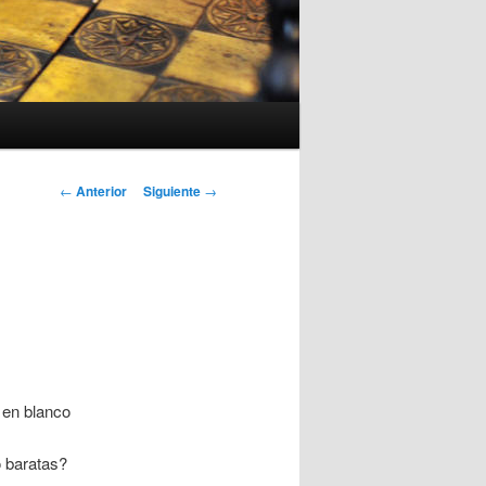
Navegación
←
Anterior
Siguiente
→
de
entradas
 en blanco
o baratas?