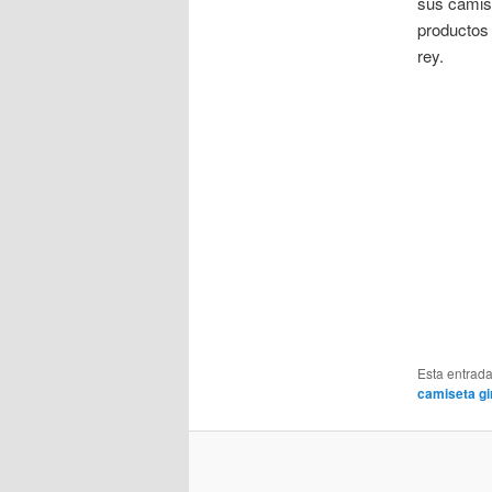
sus camise
productos 
rey.
Esta entrad
camiseta gi