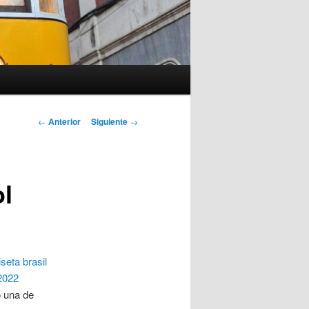
Navegación
←
Anterior
Siguiente
→
de
entradas
ol
seta brasil
2022
 una de