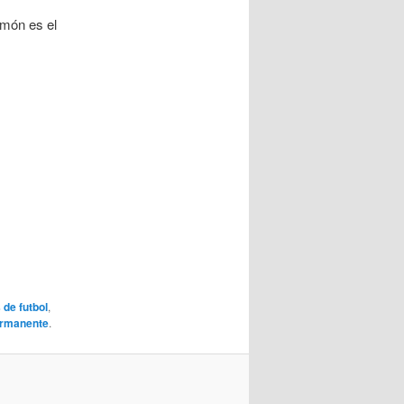
amón es el
de futbol
,
ermanente
.