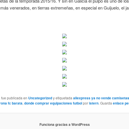
tas de la temporada 2015/16. Y sin en Galicia el pulpo es uno de los
más venerados, en tierras extremeñas, en especial en Guijuelo, el j
a fue publicada en
Uncategorized
y etiquetada
aliexpress ya no vende camisetas 
rona fc barata
,
donde comprar equipaciones futbol
por
istern
. Guarda
enlace p
Funciona gracias a WordPress