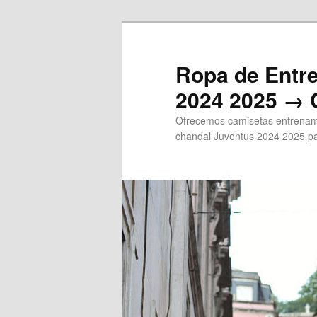
Ir
al
contenido
Ropa de Entr
principal
2024 2025 → 
Ofrecemos camisetas entrenami
chandal Juventus 2024 2025 pa