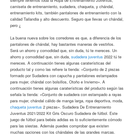
siempre tenemos toda la Ropa de Entrenamiento Juventus,
camiseta de entrenamiento, sudadera, chaqueta, y chándal,
entrenamiento kits, también pantalones de entrenamiento con la
calidad Tailandia y alto descuento. Seguro que llevas un chándal,
pero ¿
La buena nueva sobre los corredores es que, a diferencia de los
pantalones de chándal, hay bastantes maneras de vestirlos.
Será un ahorro y comodidad que, sin duda, tú te mereces. Un
ahorro y comodidad que, sin duda,
sudadera juventus
2022 tú te
mereces. A continuación tienes algunas caraterísticas del
producto tal y como las refiere la tienda: «Conjunto de 2 piezas
formado por Sudadera con capucha y pantalones estampados
para mujer, chándal con bolsillos, Otoño e Invierno». A
continuación tienes algunas caraterísticas del producto según las
señala la tienda: «Conjunto de sudadera con estampado a rayas
para mujer, chándal cálido de manga larga, ropa deportiva, moda,
chaqueta juventus
2 piezas». Sudadera De Entrenamiento
Juventus 2021/2022 Kit Gris Oscuro Sudadera de fútbol. Este
juego de fútbol para bebés adidas es lo suficientemente cómodo
para las siestas. Además puedes comprobar que existen
muchas opciones con los chándales de las grandes marcas.