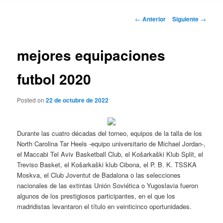
Navegación
←
Anterior
Siguiente
→
de
entradas
mejores equipaciones
futbol 2020
Posted on
22 de octubre de 2022
Durante las cuatro décadas del torneo, equipos de la talla de los
North Carolina Tar Heels -equipo universitario de Michael Jordan-,
el Maccabi Tel Aviv Basketball Club, el Košarkaški Klub Split, el
Treviso Basket, el Košarkaški klub Cibona, el P. B. K. TSSKA
Moskva, el Club Joventut de Badalona o las selecciones
nacionales de las extintas Unión Soviética o Yugoslavia fueron
algunos de los prestigiosos participantes, en el que los
madridistas levantaron el título en veinticinco oportunidades.