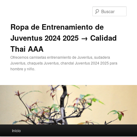
Ir
al
Busc
contenido
principal
Ropa de Entrenamiento de
Juventus 2024 2025 → Calidad
Thai AAA
Ofrecemos camisetas entrenamiento de Juventus, sudadera
Juventus, chaqueta Juventus, chandal Juventus 2024 2025 para
hombre y niño.
Menú
Inicio
principal