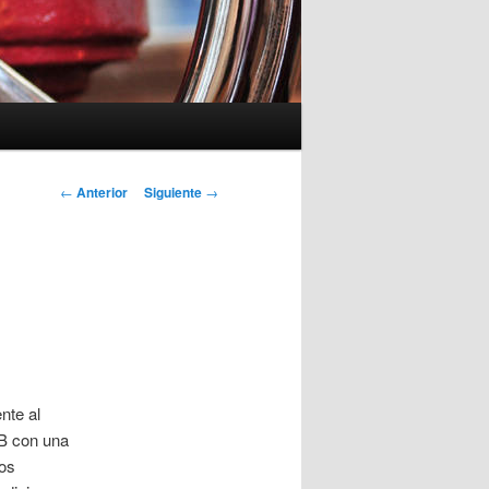
Navegación
←
Anterior
Siguiente
→
de
entradas
nte al
VB con una
nos