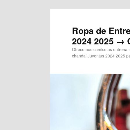
Ir
al
contenido
Ropa de Entr
principal
2024 2025 → 
Ofrecemos camisetas entrenami
chandal Juventus 2024 2025 pa