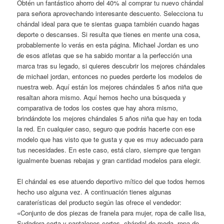
Obtén un fantástico ahorro del 40% al comprar tu nuevo chándal
para señora aprovechando interesante descuento. Selecciona tu
chándal ideal para que te sientas guapa también cuando hagas
deporte o descanses. Si resulta que tienes en mente una cosa,
probablemente lo verás en esta página. Michael Jordan es uno
de esos atletas que se ha sabido montar a la perfección una
marca tras su legado, si quieres descubrir los mejores chándales
de michael jordan, entonces no puedes perderte los modelos de
nuestra web. Aquí están los mejores chándales 5 años niña que
resaltan ahora mismo. Aquí hemos hecho una búsqueda y
comparativa de todos los costes que hay ahora mismo,
brindándote los mejores chándales 5 años niña que hay en toda
la red. En cualquier caso, seguro que podrás hacerte con ese
modelo que has visto que te gusta y que es muy adecuado para
tus necesidades. En este caso, está claro, siempre que tengan
igualmente buenas rebajas y gran cantidad modelos para elegir.
El chándal es ese atuendo deportivo mítico del que todos hemos
hecho uso alguna vez. A continuación tienes algunas
caraterísticas del producto según las ofrece el vendedor:
«Conjunto de dos piezas de franela para mujer, ropa de calle lisa,
Sudadera corta y pantalones cortos, chándal de moda, ropa de