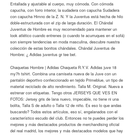
Entallada y ajustable al cuerpo, muy cómoda. Con cómoda
capucha, con forro interior, la sudadera con capucha Sudadera
con capucha Himno de la Z. N. Y la Juventus está hecha de hilo
doble-estructurada con el zip de larga duración. El Chándal
Juventus de Hombre es muy recomendado para mantener un
look atlético cuando entrenes (o cuando te acurruques en el sofá)
son siempre tendencias en moda masculina, descubre nuestra
colección de estas bonitos chándales. Chándal Juventus de
Hombre: ¿ Adidas juventus gr tee bet.
Chaquetas Hombre | Adidas Chaqueta R.Y.V. Adidas juve 18
my7h tshirt. Combina una camiseta nueva de la Juve con un
pantalón deportivo confeccionado en tejido Primeblue, un tipo de
material reciclado de alto rendimiento. Talla M. Original. Nueva a
estrenar con etiquetas. Tengo otros JERSEYS QUE VES EN
FOTOS: Jersey gris de lana nuevo, impecable, no tiene ni una
bolita, Talla S de adulto o Talla 12 de niño. Es eso lo que andas
buscando? Todos estos artículos, eso sí, engalanados con el
característico escudo del club. Entonces no te puedes perder los
mejores y más destacados productos de merchandising oficial
del real madrid, los mejores y más destacados modelos que hay