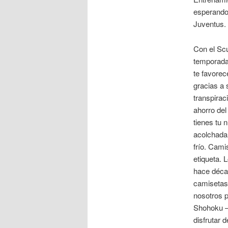
esperando.
Juventus.
Con el Scu
temporada 
te favorec
gracias a 
transpira
ahorro del
tienes tu 
acolchada 
frío. Cami
etiqueta. 
hace décad
camisetas 
nosotros 
Shohoku –
disfrutar 