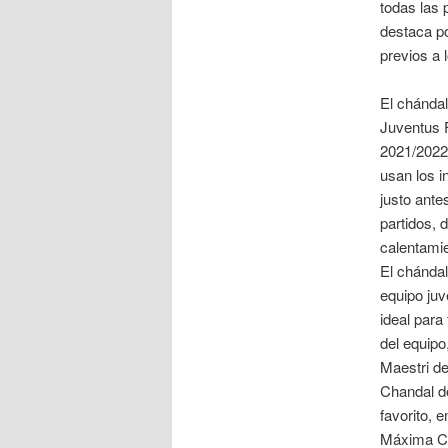
todas las 
destaca po
previos a 
El chánda
Juventus 
2021/2022
usan los i
justo ante
partidos, 
calentami
El chándal
equipo juv
ideal para 
del equipo
Maestri d
Chandal d
favorito, 
Máxima Ca