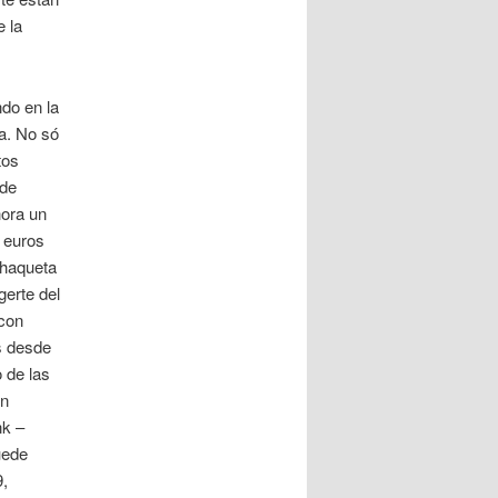
e la
ndo en la
a. No só
tos
 de
hora un
 euros
Chaqueta
gerte del
 con
as desde
 de las
on
nk –
uede
9,