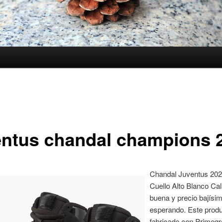
1
entus chandal champions 
Chandal Juventus 20
Cuello Alto Blanco Cal
buena y precio bajísim
esperando. Este produ
fabricado con Primegr