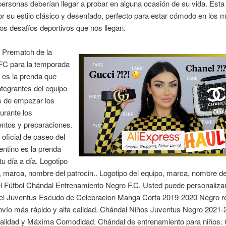
personas deberían llegar a probar en alguna ocasión de su vida. Esta
r su estilo clásico y desenfado, perfecto para estar cómodo en los
los desafíos deportivos que nos llegan.
l Prematch de la
FC para la temporada
 es la prenda que
ntegrantes del equipo
s de empezar los
durante los
entos y preparaciones.
 oficial de paseo del
entino es la prenda
tu día a día. Logotipo
, marca, nombre del patrocin.. Logotipo del equipo, marca, nombre del
el Fútbol Chándal Entrenamiento Negro F.C. Usted puede personaliza
el Juventus Escudo de Celebracion Manga Corta 2019-2020 Negro re
envío más rápido y alta calidad. Chándal Niños Juventus Negro 2021-
lidad y Máxima Comodidad. Chándal de entrenamiento para niños.