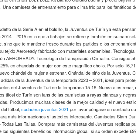
 Una camiseta de entrenamiento para clima frío para los fanáticos d
detto de la Serie A en el bolsillo, la Juventus de Turín ya está pensa
2014 – 2015 en lo que a fichajes se refiere y también en su camiset
e, sino que te mantiene fresco durante los partidos o los entrenamien
su tejido Aeroready fabricado con materiales sostenibles. Tecnología
ción AEROREADY. Tecnología de transpiración Climalite. Consigue a
 25% en chandals de mujer con este magnífico chollo. Por solo 16,71
nuevo chándal de mujer a estrenar. Chándal de niño de la Juventus. 
adidas de la Juventus de la temporada 2020 – 2021, ideal para prote
setas del Juventus de Turi de la temporada 15-16. Nueva a estrenar,
Los tifosi de Turín son fans de las camisetas a rayas blancas y negr
as. Producimos muchas clases de la mejor calidad y el nuevo estilo
del fútbol,
sudadera juventus 2021
por favor póngase en contacto c
para más informaciones si usted es interesante. Camisetas Slam Du
 Todas Las Tallas. Comprar más camisetas del Juventus replicas p
de los siguientes beneficios información global: si su orden excede €9