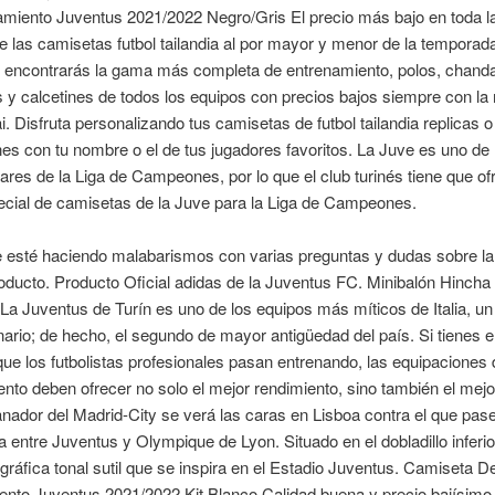
miento Juventus 2021/2022 Negro/Gris El precio más bajo en toda la
las camisetas futbol tailandia al por mayor y menor de la temporad
 encontrarás la gama más completa de entrenamiento, polos, chanda
 y calcetines de todos los equipos con precios bajos siempre con l
ai. Disfruta personalizando tus camisetas de futbol tailandia replicas o
es con tu nombre o el de tus jugadores favoritos. La Juve es uno de 
res de la Liga de Campeones, por lo que el club turinés tiene que of
cial de camisetas de la Juve para la Liga de Campeones.
 esté haciendo malabarismos con varias preguntas y dudas sobre l
oducto. Producto Oficial adidas de la Juventus FC. Minibalón Hincha 
La Juventus de Turín es uno de los equipos más míticos de Italia, u
ario; de hecho, el segundo de mayor antigüedad del país. Si tienes 
que los futbolistas profesionales pasan entrenando, las equipaciones 
nto deben ofrecer no solo el mejor rendimiento, sino también el mejor 
ganador del Madrid-City se verá las caras en Lisboa contra el que pase
ia entre Juventus y Olympique de Lyon. Situado en el dobladillo inferi
gráfica tonal sutil que se inspira en el Estadio Juventus. Camiseta D
nto Juventus 2021/2022 Kit Blanco Calidad buena y precio bajísimo 