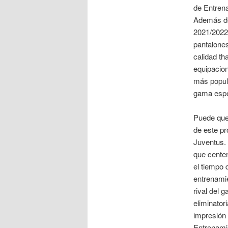
de Entrena
Además de 
2021/2022
pantalones
calidad th
equipacion
más popula
gama espe
Puede que
de este pr
Juventus. 
que centen
el tiempo 
entrenamie
rival del 
eliminator
impresión 
Entrenamie