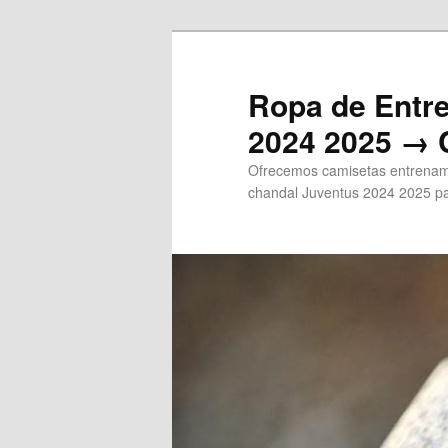
Ir
al
contenido
Ropa de Entr
principal
2024 2025 → 
Ofrecemos camisetas entrenami
chandal Juventus 2024 2025 pa