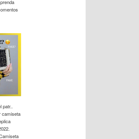
 prenda
 momentos
 patr..
r camiseta
plica
2022.
 Camiseta