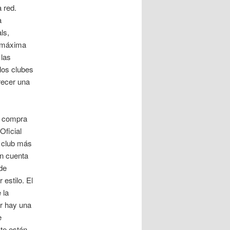
 red.
a
ls,
a máxima
 las
los clubes
recer una
a compra
Oficial
n club más
en cuenta
de
estilo. El
 la
or hay una
e
te están