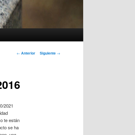
Navegación
←
Anterior
Siguiente
→
de
entradas
2016
20/2021
idad
o te están
cto se ha
een, una