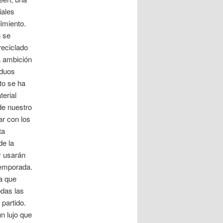
iales
dimiento.
 se
reciclado
a ambición
iduos
to se ha
erial
de nuestro
r con los
ta
de la
y usarán
temporada.
a que
odas las
partido.
n lujo que