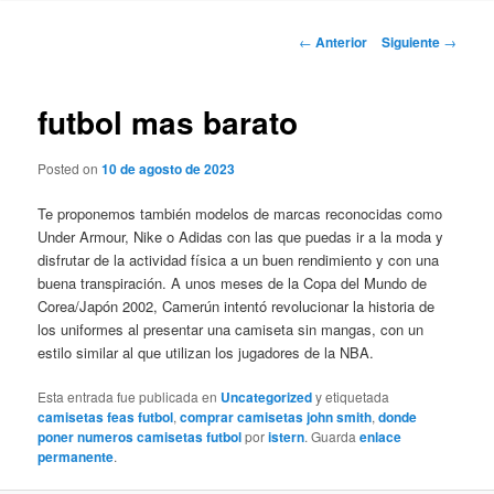
Navegación
←
Anterior
Siguiente
→
de
entradas
futbol mas barato
Posted on
10 de agosto de 2023
Te proponemos también modelos de marcas reconocidas como
Under Armour, Nike o Adidas con las que puedas ir a la moda y
disfrutar de la actividad física a un buen rendimiento y con una
buena transpiración. A unos meses de la Copa del Mundo de
Corea/Japón 2002, Camerún intentó revolucionar la historia de
los uniformes al presentar una camiseta sin mangas, con un
estilo similar al que utilizan los jugadores de la NBA.
Esta entrada fue publicada en
Uncategorized
y etiquetada
camisetas feas futbol
,
comprar camisetas john smith
,
donde
poner numeros camisetas futbol
por
istern
. Guarda
enlace
permanente
.