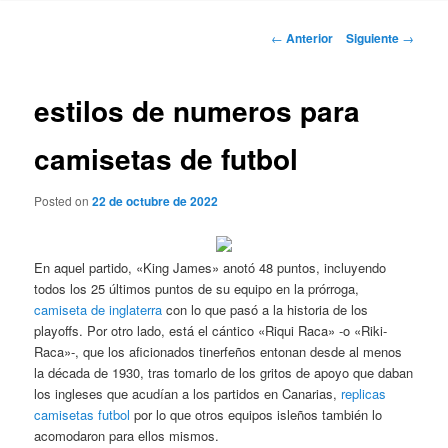
Navegación
←
Anterior
Siguiente
→
de
entradas
estilos de numeros para
camisetas de futbol
Posted on
22 de octubre de 2022
En aquel partido, «King James» anotó 48 puntos, incluyendo
todos los 25 últimos puntos de su equipo en la prórroga,
camiseta de inglaterra
con lo que pasó a la historia de los
playoffs. Por otro lado, está el cántico «Riqui Raca» -o «Riki-
Raca»-, que los aficionados tinerfeños entonan desde al menos
la década de 1930, tras tomarlo de los gritos de apoyo que daban
los ingleses que acudían a los partidos en Canarias,
replicas
camisetas futbol
por lo que otros equipos isleños también lo
acomodaron para ellos mismos.