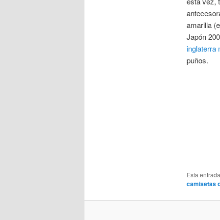
esta vez, 
antecesor
amarilla (
Japón 2002
inglaterra
puños.
Esta entrad
camisetas o