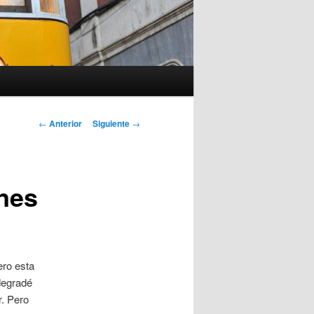
Navegación
←
Anterior
Siguiente
→
de
entradas
ones
ero esta
degradé
r. Pero