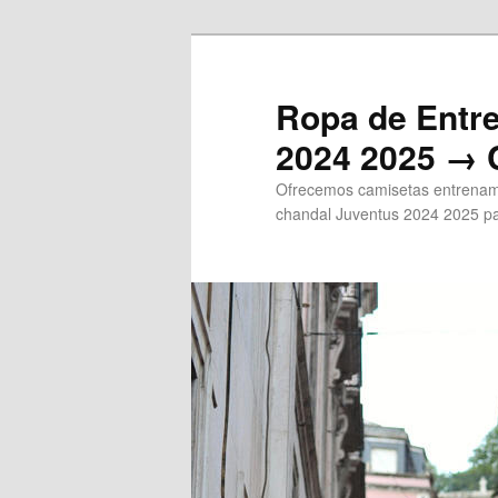
Ir
al
contenido
Ropa de Entr
principal
2024 2025 → 
Ofrecemos camisetas entrenami
chandal Juventus 2024 2025 pa