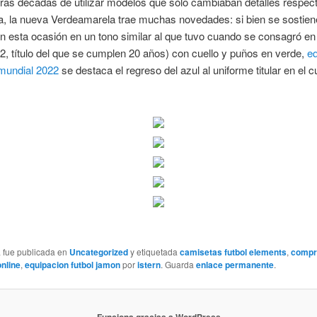
tras décadas de utilizar modelos que sólo cambiaban detalles respec
a, la nueva Verdeamarela trae muchas novedades: si bien se sostien
en esta ocasión en un tono similar al que tuvo cuando se consagró e
, título del que se cumplen 20 años) con cuello y puños en verde,
eq
 mundial 2022
se destaca el regreso del azul al uniforme titular en el cu
a fue publicada en
Uncategorized
y etiquetada
camisetas futbol elements
,
compr
nline
,
equipacion futbol jamon
por
istern
. Guarda
enlace permanente
.