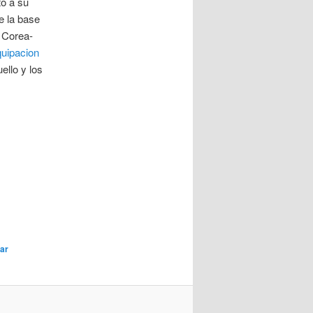
to a su
e la base
n Corea-
uipacion
ello y los
ar