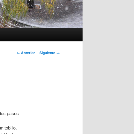
Navegación
←
Anterior
Siguiente
→
de
entradas
 dos pases
 tobillo,