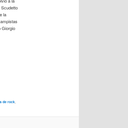
vió a la
l Scudetto
e la
campistas
o Giorgio
s de rock
,