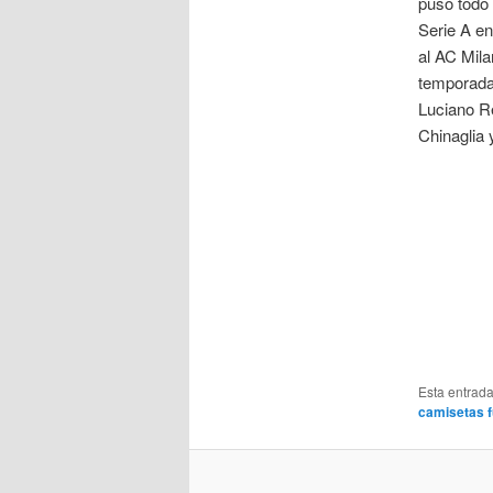
puso todo 
Serie A en
al AC Mila
temporada
Luciano R
Chinaglia 
Esta entrad
camisetas f