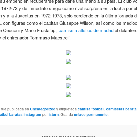
su empeño en recuperarse para darle una mano a su país. El club vol
 1972-73 y de inmediato surgió como rival sorpresa en la lucha por e
n y a la Juventus en 1972-1973, solo perdiendo en la última jornada d
, con figuras como el capitán Giuseppe Wilson, así como los medio
e Cecconi y Mario Frustalupi,
camiseta atletico de madrid
el delanter
y el entrenador Tommaso Maestrelli.
a fue publicada en
Uncategorized
y etiquetada
camisa football
,
camisetas barata
utbol baratas instagram
por
istern
. Guarda
enlace permanente
.