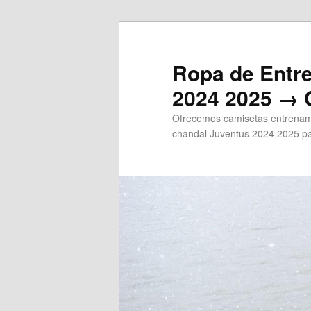
Ir
al
contenido
Ropa de Entr
principal
2024 2025 → 
Ofrecemos camisetas entrenami
chandal Juventus 2024 2025 pa