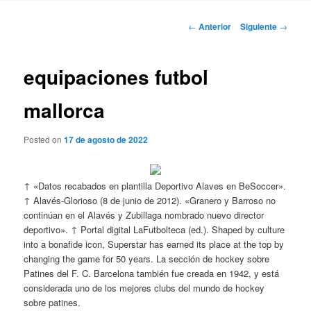
Navegación
←
Anterior
Siguiente
→
de
entradas
equipaciones futbol
mallorca
Posted on
17 de agosto de 2022
↑ «Datos recabados en plantilla Deportivo Alaves en BeSoccer».
↑ Alavés-Glorioso (8 de junio de 2012). «Granero y Barroso no
continúan en el Alavés y Zubillaga nombrado nuevo director
deportivo». ↑ Portal digital LaFutbolteca (ed.). Shaped by culture
into a bonafide icon, Superstar has earned its place at the top by
changing the game for 50 years. La sección de hockey sobre
Patines del F. C. Barcelona también fue creada en 1942, y está
considerada uno de los mejores clubs del mundo de hockey
sobre patines.