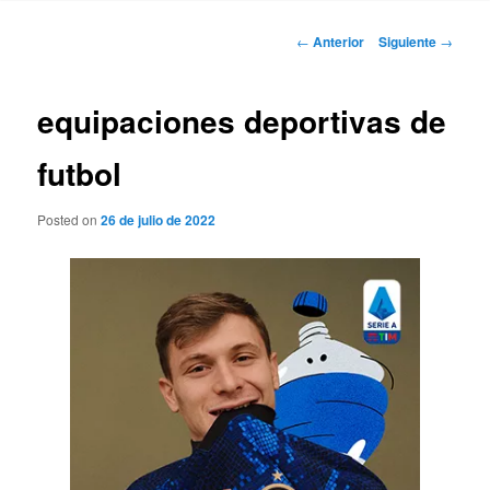
Navegación
←
Anterior
Siguiente
→
de
entradas
equipaciones deportivas de
futbol
Posted on
26 de julio de 2022