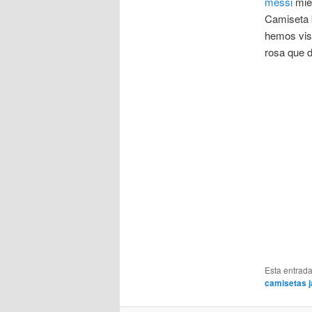
messi
mien
Camiseta b
hemos vis
rosa que 
Esta entrad
camisetas j