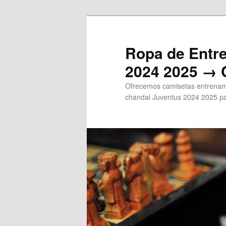
Ir
al
contenido
Ropa de Entr
principal
2024 2025 → 
Ofrecemos camisetas entrenami
chandal Juventus 2024 2025 pa