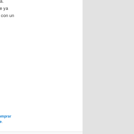
a.
ue ya
 con un
omprar
e
.