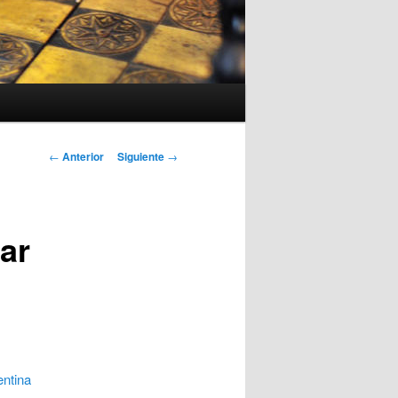
Navegación
←
Anterior
Siguiente
→
de
entradas
ar
entina