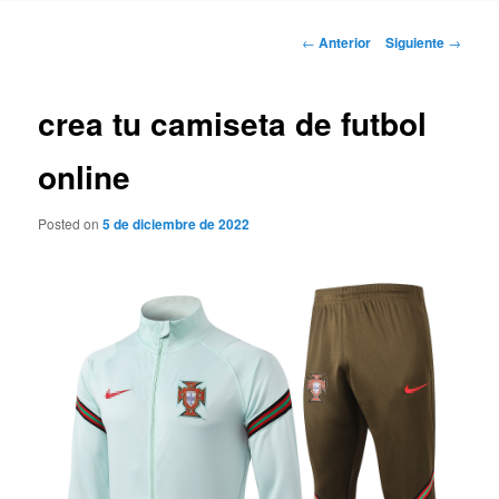
Navegación
←
Anterior
Siguiente
→
de
entradas
crea tu camiseta de futbol
online
Posted on
5 de diciembre de 2022