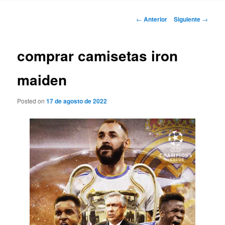
Navegación
←
Anterior
Siguiente
→
de
entradas
comprar camisetas iron
maiden
Posted on
17 de agosto de 2022