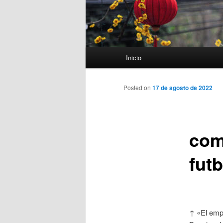
Menú
Inicio
principal
Posted on
17 de agosto de 2022
com
futb
↑ «El empa