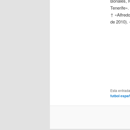
Bonales, I
Tenerife»
↑ «Alfredo
de 2010). 
Esta entrad
futbol espa