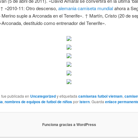
ván (5 de abril de 2011). «David Amaral se convertirá en la última ‘bal
. ↑ «2010-11: Otro descenso,
alemania camiseta mundial
ahora a Se
 Merino suple a Arconada en el Tenerife». ↑ Martín, Cristo (20 de se
«Arconada, destituido como entrenador del Tenerife».
a fue publicada en
Uncategorized
y etiquetada
camisetas futbol vietnam
,
camiset
ña
,
nombres de equipos de futbol de niños
por
istern
. Guarda
enlace permanent
Funciona gracias a WordPress