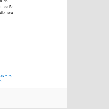
a’ del
gunda B».
ptiembre
as retro
e
.