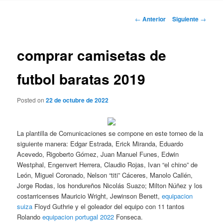
Navegación
←
Anterior
Siguiente
→
de
entradas
comprar camisetas de
futbol baratas 2019
Posted on
22 de octubre de 2022
La plantilla de Comunicaciones se compone en este torneo de la
siguiente manera: Edgar Estrada, Erick Miranda, Eduardo
Acevedo, Rigoberto Gómez, Juan Manuel Funes, Edwin
Westphal, Engenvert Herrera, Claudio Rojas, Ivan “el chino” de
León, Miguel Coronado, Nelson “titi” Cáceres, Manolo Callén,
Jorge Rodas, los hondureños Nicolás Suazo; Milton Núñez y los
costarricenses Mauricio Wright, Jewinson Benett,
equipacion
suiza
Floyd Guthrie y el goleador del equipo con 11 tantos
Rolando
equipacion portugal 2022
Fonseca.