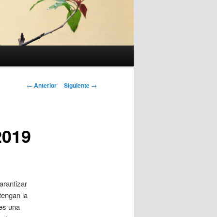
Navegación
←
Anterior
Siguiente
→
de
entradas
2019
arantizar
tengan la
 es una