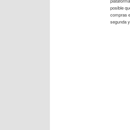
plataforma
posible q
compras en
segunda y 