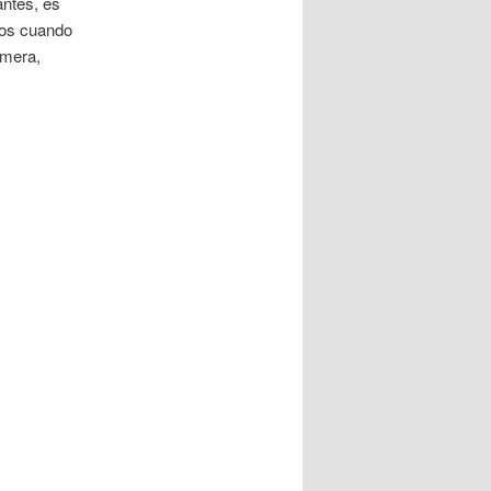
antes, es
tos cuando
imera,