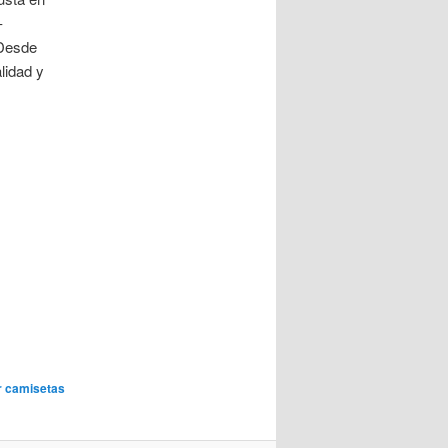
–
 Desde
lidad y
 camisetas