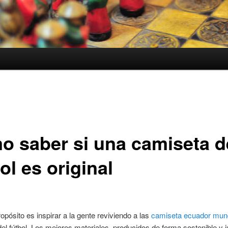
o saber si una camiseta d
ol es original
opósito es inspirar a la gente reviviendo a las
camiseta ecuador mund
el fútbol. Los mejores materiales, producidos de forma sostenible y j