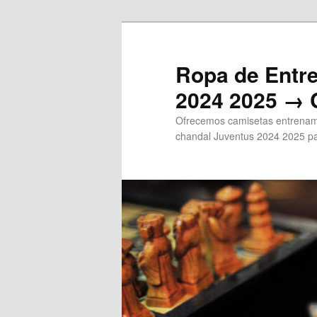
Ir
al
contenido
Ropa de Entr
principal
2024 2025 → 
Ofrecemos camisetas entrenami
chandal Juventus 2024 2025 pa