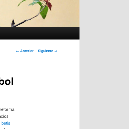
Navegación
←
Anterior
Siguiente
→
de
entradas
bol
 reforma.
acios
l betis