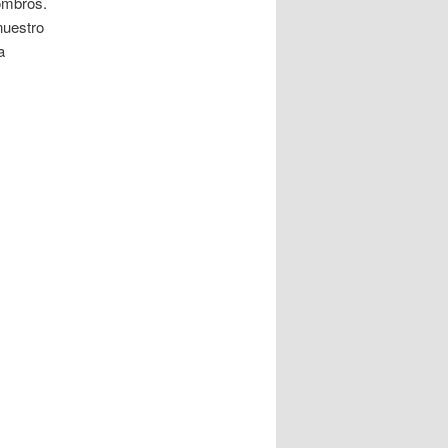
hombros.
nuestro
a