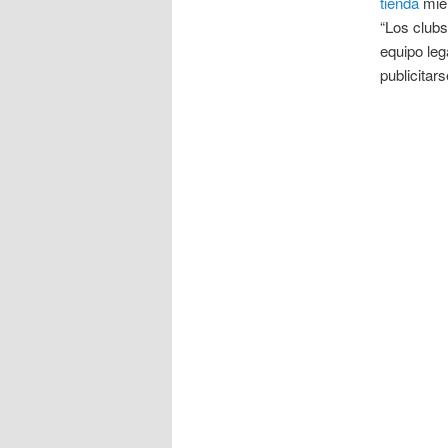
tienda
mien
“Los clubs
equipo leg
publicitar