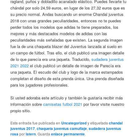
ragland, puños y dobladillo acanalado elástico. Puedes llevarte tu
chándal por solo 24,59 euros, en lugar de los 27,32 euros que es
su precio normal. Andas buscando un enorme Chandal juventus
2018 con unas grandes peculiaridades, entonces no te puedes
perder todos los modelos que adidas te tiene preparados, los
mejores y más destacados modelos de adidas con las
peculiaridades más señaladas que existen. La segunda imagen
fue la de una chaqueta blazer del Juventus lanzada al suelo en
un campo de fútbol. Tras ello, el club publicó una imagen detalle
de lo que parecía era una jaqueta. Traducido,
sudadera juventus
2021 2022
el club publicó un detalle de imagen de Parecía era
una jaqueta. El escudo del club y logo de la marca estampados
completan el diseño de esta prenda única. Una prenda diseñada
para los jugadores profesionales.
Si usted adoraba este artículo y también le gustaría recibir más
información sobre
camisetas futbol 2021
por favor visite nuestro
propio sitio.
Esta entrada fue publicada en
Uncategorized
y etiquetada
chandal
juventus 2017
,
chaqueta juventus camuflaje
,
sudadera juventus
rosa
por
istern
. Guarda
enlace permanente
.