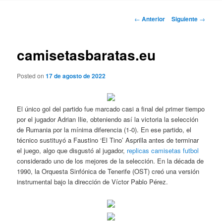
Navegación
←
Anterior
Siguiente
→
de
entradas
camisetasbaratas.eu
Posted on
17 de agosto de 2022
El único gol del partido fue marcado casi a final del primer tiempo
por el jugador Adrian Ilie, obteniendo así la victoria la selección
de Rumania por la mínima diferencia (1-0). En ese partido, el
técnico sustituyó a Faustino ‘El Tino’ Asprilla antes de terminar
el juego, algo que disgustó al jugador,
replicas camisetas futbol
considerado uno de los mejores de la selección. En la década de
1990, la Orquesta Sinfónica de Tenerife (OST) creó una versión
instrumental bajo la dirección de Víctor Pablo Pérez.