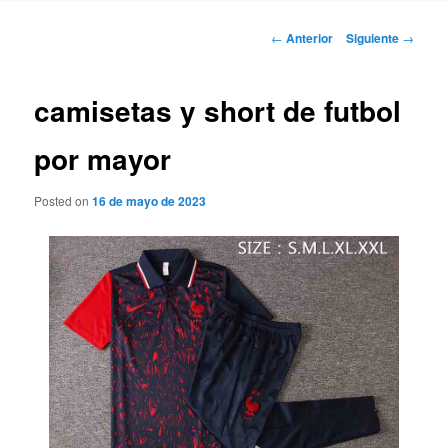
Navegación
←
Anterior
Siguiente
→
de
entradas
camisetas y short de futbol
por mayor
Posted on
16 de mayo de 2023