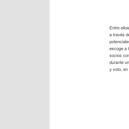
Entre ello
a través d
potenciale
escoge a l
socios co
durante un
y voto, en