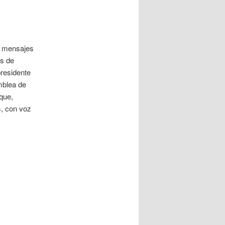
, mensajes
s de
presidente
mblea de
que,
s, con voz