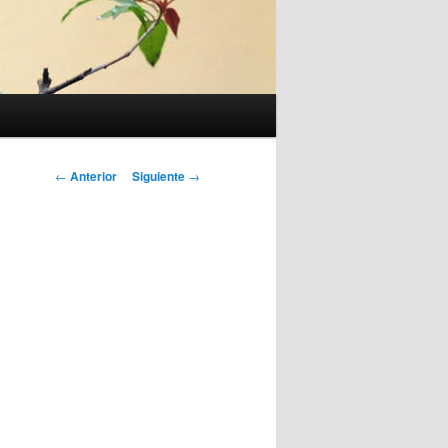
Navegación
←
Anterior
Siguiente
→
de
entradas