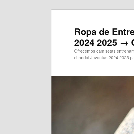
Ir
al
contenido
Ropa de Entr
principal
2024 2025 → 
Ofrecemos camisetas entrenami
chandal Juventus 2024 2025 pa