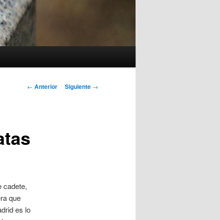
Navegación
←
Anterior
Siguiente
→
de
entradas
atas
e cadete,
era que
drid es lo