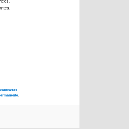
ricos,
antes.
 camisetas
permanente
.