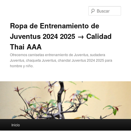
Ir
al
Busc
contenido
principal
Ropa de Entrenamiento de
Juventus 2024 2025 → Calidad
Thai AAA
Ofrecemos camisetas entrenamiento de Juventus, sudadera
Juventus, chaqueta Juventus, chandal Juventus 2024 2025 para
hombre y niño.
Menú
Inicio
principal