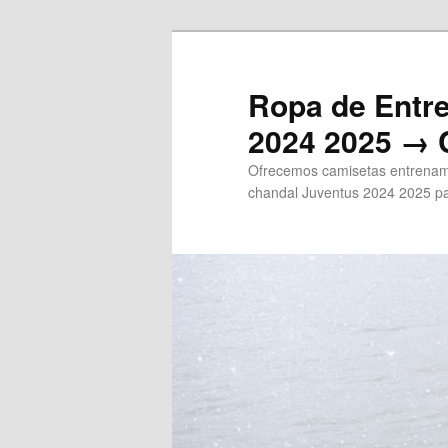
Ir
al
contenido
Ropa de Entr
principal
2024 2025 → 
Ofrecemos camisetas entrenami
chandal Juventus 2024 2025 pa