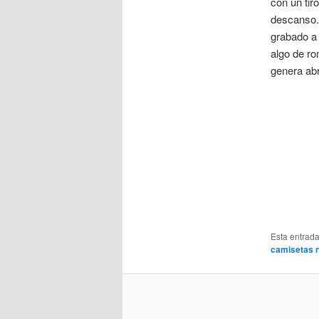
con un tir
descanso.
grabado a
algo de ro
genera ab
Esta entrad
camisetas n