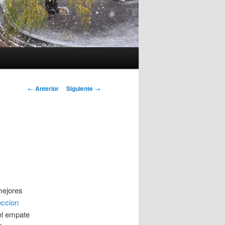
Navegación
←
Anterior
Siguiente
→
de
entradas
mejores
eccion
el empate