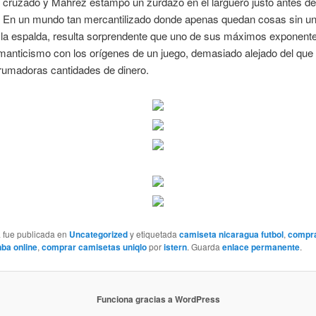
o cruzado y Mahrez estampó un zurdazo en el larguero justo antes de
 En un mundo tan mercantilizado donde apenas quedan cosas sin un
 la espalda, resulta sorprendente que uno de sus máximos exponent
manticismo con los orígenes de un juego, demasiado alejado del que
rumadoras cantidades de dinero.
a fue publicada en
Uncategorized
y etiquetada
camiseta nicaragua futbol
,
compr
ba online
,
comprar camisetas uniqlo
por
istern
. Guarda
enlace permanente
.
Funciona gracias a WordPress