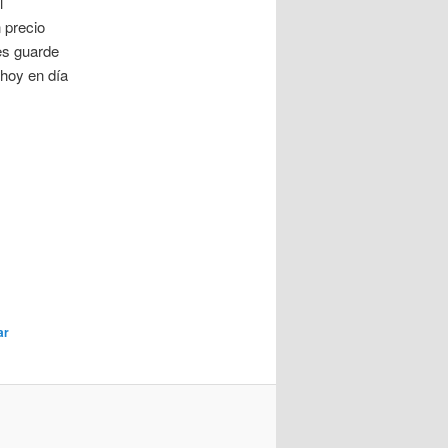
l
 precio
es guarde
 hoy en día
ar