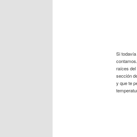
Si todavía
contamos. 
raíces del
sección de
y que te p
temperatura