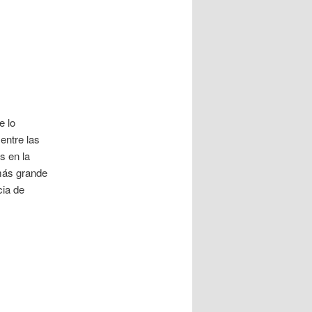
e lo
entre las
s en la
 más grande
cia de