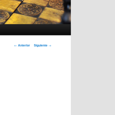
Navegación
←
Anterior
Siguiente
→
de
entradas