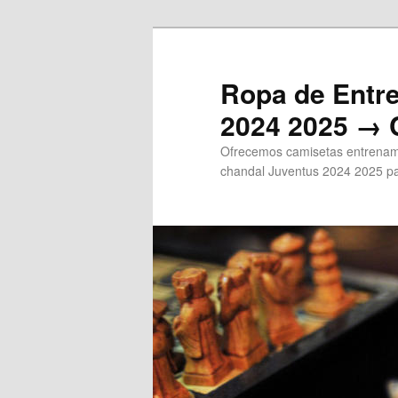
Ir
al
contenido
Ropa de Entr
principal
2024 2025 → 
Ofrecemos camisetas entrenami
chandal Juventus 2024 2025 pa