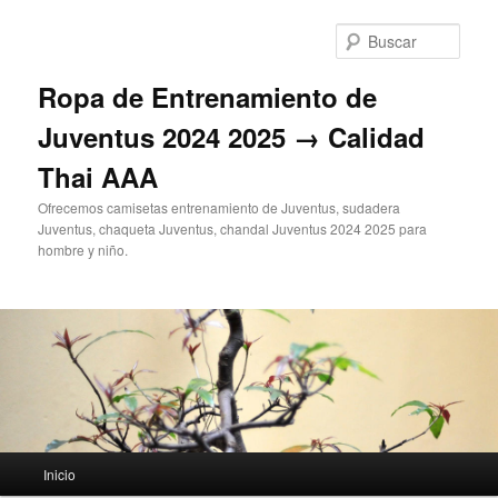
Ir
al
Busc
contenido
principal
Ropa de Entrenamiento de
Juventus 2024 2025 → Calidad
Thai AAA
Ofrecemos camisetas entrenamiento de Juventus, sudadera
Juventus, chaqueta Juventus, chandal Juventus 2024 2025 para
hombre y niño.
Menú
Inicio
principal