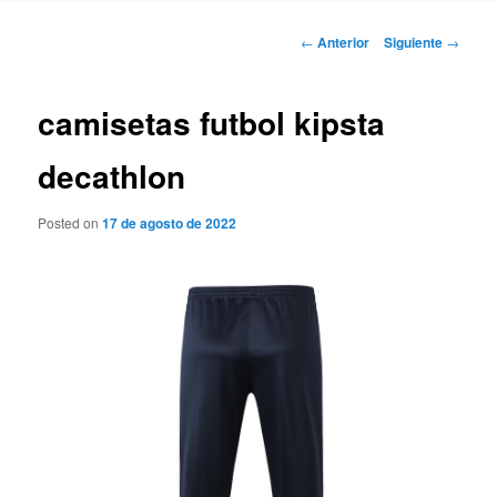
Navegación
←
Anterior
Siguiente
→
de
entradas
camisetas futbol kipsta
decathlon
Posted on
17 de agosto de 2022