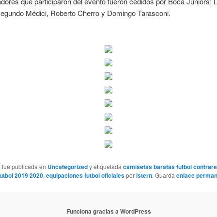
adores que participaron del evento fueron cedidos por Boca Juniors: 
 Segundo Médici, Roberto Cherro y Domingo Tarasconi.
a fue publicada en
Uncategorized
y etiquetada
camisetas baratas futbol contra
utbol 2019 2020
,
equipaciones futbol oficiales
por
istern
. Guarda
enlace perman
Funciona gracias a WordPress