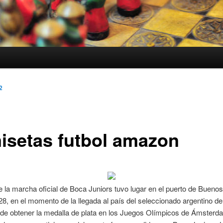
2
isetas futbol amazon
e la marcha oficial de Boca Juniors tuvo lugar en el puerto de Buenos
928, en el momento de la llegada al país del seleccionado argentino de 
 de obtener la medalla de plata en los Juegos Olímpicos de Ámsterd