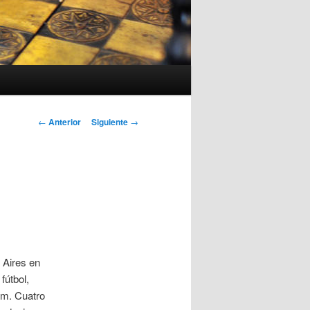
Navegación
←
Anterior
Siguiente
→
de
entradas
 Aires en
fútbol,
am. Cuatro