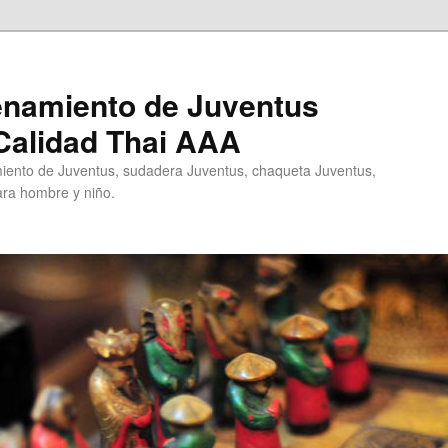
enamiento de Juventus
Calidad Thai AAA
ento de Juventus, sudadera Juventus, chaqueta Juventus,
ra hombre y niño.