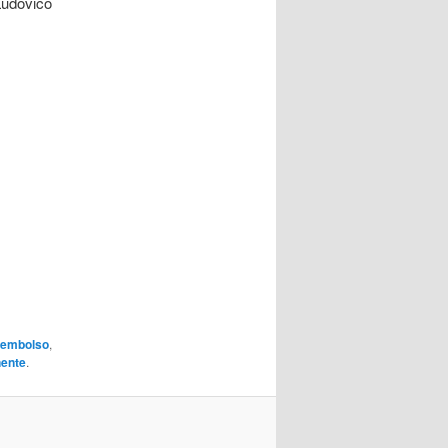
Ludovico
reembolso
,
ente
.