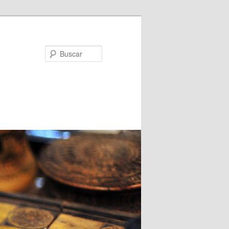
Buscar