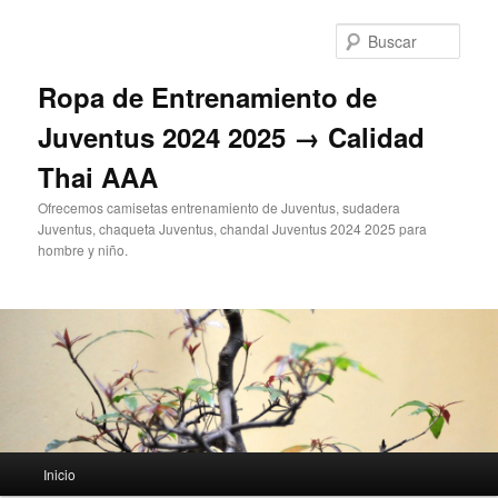
Ir
al
Busc
contenido
principal
Ropa de Entrenamiento de
Juventus 2024 2025 → Calidad
Thai AAA
Ofrecemos camisetas entrenamiento de Juventus, sudadera
Juventus, chaqueta Juventus, chandal Juventus 2024 2025 para
hombre y niño.
Menú
Inicio
principal