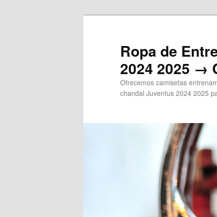
Ir
al
contenido
Ropa de Entr
principal
2024 2025 → 
Ofrecemos camisetas entrenami
chandal Juventus 2024 2025 pa