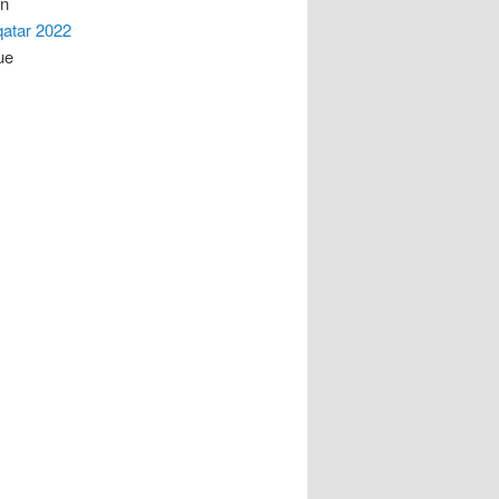
un
qatar 2022
ue