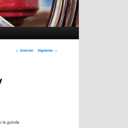
Navegación
←
Anterior
Siguiente
→
de
entradas
y
 la guinda