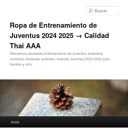
Ir
al
Busc
contenido
principal
Ropa de Entrenamiento de
Juventus 2024 2025 → Calidad
Thai AAA
Ofrecemos camisetas entrenamiento de Juventus, sudadera
Juventus, chaqueta Juventus, chandal Juventus 2024 2025 para
hombre y niño.
Menú
Inicio
principal