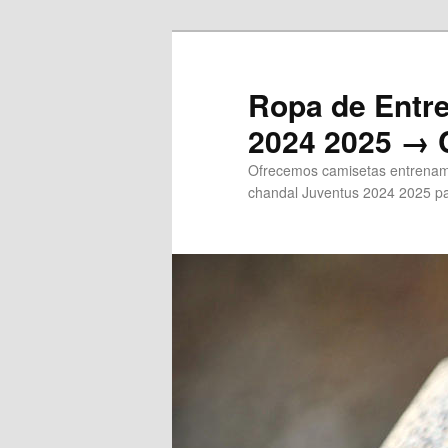
Ir
al
contenido
Ropa de Entr
principal
2024 2025 → 
Ofrecemos camisetas entrenami
chandal Juventus 2024 2025 pa