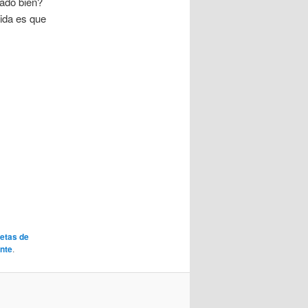
sado bien?
ida es que
etas de
nte
.