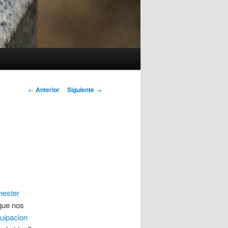
Navegación
←
Anterior
Siguiente
→
de
entradas
hester
que nos
uipacion