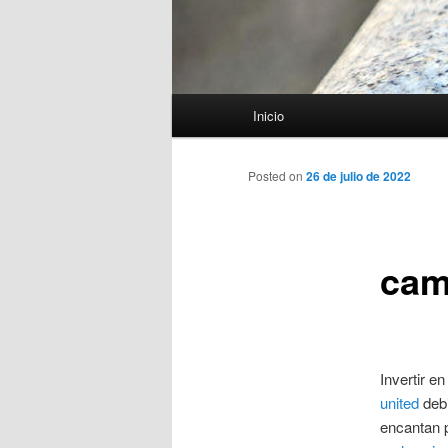
Menú
Inicio
principal
Posted on
26 de julio de 2022
cam
Invertir e
united
debi
encantan p