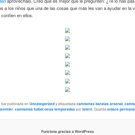
dad
aprovéchalo. Creo que es mejor que le pregunten: ¿Te lo has pa
 a los niños que una de las cosas que más les van a ayudar en la v
confíen en ellos.
a fue publicada en
Uncategorized
y etiquetada
camisetas baratas arsenal
,
camis
 premier
,
camisetas futbol otras temporadas
por
istern
. Guarda
enlace permane
Funciona gracias a WordPress