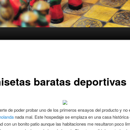
isetas baratas deportivas
erte de poder probar uno de los primeros ensayos del producto y no 
holanda
nada mal. Este hospedaje se emplaza en una casa histórica 
ad con un bonito patio aunque las habitaciones me resultaron poco li