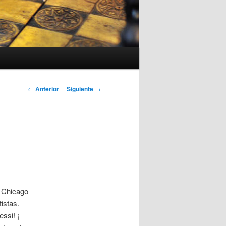
Navegación
←
Anterior
Siguiente
→
de
entradas
a Chicago
istas.
ssi! ¡