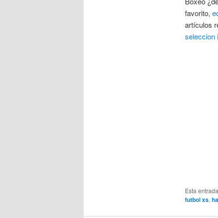
Boxeo ¿dep
favorito,
e
artículos 
seleccion 
Esta entrad
futbol xs
,
ha