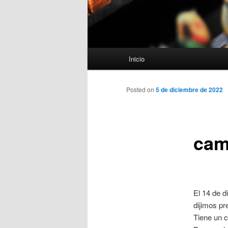
Menú
Inicio
principal
Posted on
5 de diciembre de 2022
cam
El 14 de 
dijimos pr
Tiene un c