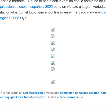
orte o barbarie? Y si no te basta con ir vestido con la camiseta de t
quipacion seleccion española 2022
echa un vistazo a la gran varieda
relacionados con el fútbol que encontrarás en el mercado y elige el
ca
inglesa 2022
tuyo.
a fue publicada en
Uncategorized
y etiquetada
camisetas futbol nba baratas
,
cam
cer equipaciones futbol
por
istern
. Guarda
enlace permanente
.