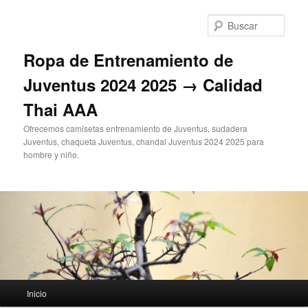
Ir
al
Busc
contenido
principal
Ropa de Entrenamiento de
Juventus 2024 2025 → Calidad
Thai AAA
Ofrecemos camisetas entrenamiento de Juventus, sudadera
Juventus, chaqueta Juventus, chandal Juventus 2024 2025 para
hombre y niño.
Menú
Inicio
principal