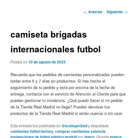
Navegación
←
Anterior
Siguiente
→
de
entradas
camiseta brigadas
internacionales futbol
Posted on
10 de agosto de 2023
Recuerda que los pedidos de camisetas personalizadas pueden
tardar entre 5 y 7 días en producirse. Si has hecho el
seguimiento de tu pedido y está por encima de la fecha de
entrega, contacta con el servicio de Atención al Cliente para que
puedan gestionar tu incidencia. ¿Qué puedo hacer si mi pedido
de la Tienda Real Madrid no llega? Puedes devolver tus
productos de la Tienda Real Madrid si están nuevos o sin usar.
Esta entrada fue publicada en
Uncategorized
y etiquetada
camisetas futbol factory
,
comprar camisetas valencia
,
equipaciones de futbol atletico madrid
por
istern
. Guarda
enlace