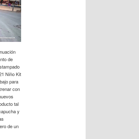
inuación
unto de
 estampado
21 Niño Kit
 bajo para
trenar con
nuevos
oducto tal
 capucha y
as
ero de un