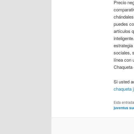
Precio neg
comparati
chándales 
puedes con
artículos 
inteligent
estrategi
sociales, 
línea con 
Chaqueta d
Si usted a
chaqueta 
Esta entrad
juventus s