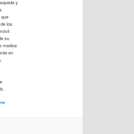
úsqueda y
s
s que
 de los
móvil
de su
de medios
ente en
.
re
b.
rar