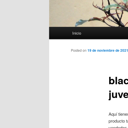
Menú
Inicio
principal
Posted on
19 de noviembre de 202
bla
juv
Aquí tiene
producto t
vendedor: