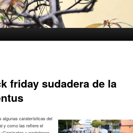
1
ck friday sudadera de la
entus
s algunas caraterísticas del
al y como las refiere el
 «Camisetas y pantalones