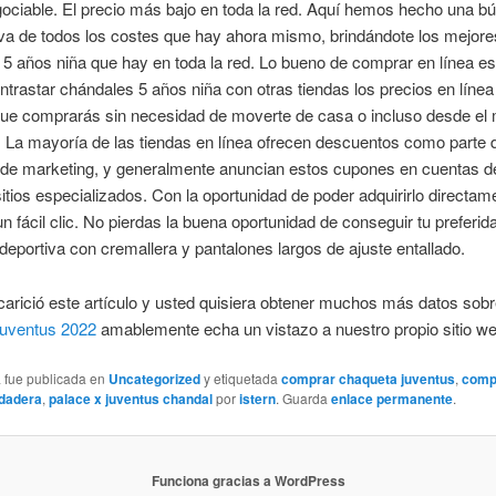
ociable. El precio más bajo en toda la red. Aquí hemos hecho una b
va de todos los costes que hay ahora mismo, brindándote los mejore
5 años niña que hay en toda la red. Lo bueno de comprar en línea e
trastar chándales 5 años niña con otras tiendas los precios en línea
que comprarás sin necesidad de moverte de casa o incluso desde el 
e. La mayoría de las tiendas en línea ofrecen descuentos como parte 
a de marketing, y generalmente anuncian estos cupones en cuentas 
sitios especializados. Con la oportunidad de poder adquirirlo directam
un fácil clic. No pierdas la buena oportunidad de conseguir tu preferida
eportiva con cremallera y pantalones largos de ajuste entallado.
carició este artículo y usted quisiera obtener muchos más datos sob
juventus 2022
amablemente echa un vistazo a nuestro propio sitio we
a fue publicada en
Uncategorized
y etiquetada
comprar chaqueta juventus
,
comp
udadera
,
palace x juventus chandal
por
istern
. Guarda
enlace permanente
.
Funciona gracias a WordPress