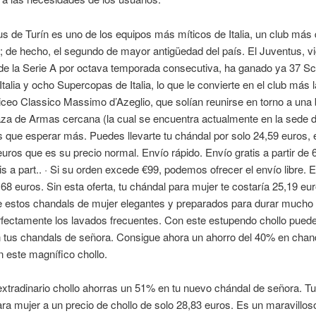
s de Turín es uno de los equipos más míticos de Italia, un club más
; de hecho, el segundo de mayor antigüedad del país. El Juventus, v
e la Serie A por octava temporada consecutiva, ha ganado ya 37 Scu
talia y ocho Supercopas de Italia, lo que le convierte en el club más 
 Liceo Classico Massimo d’Azeglio, que solían reunirse en torno a una
za de Armas cercana (la cual se encuentra actualmente en la sede de
 que esperar más. Puedes llevarte tu chándal por solo 24,59 euros, 
euros que es su precio normal. Envío rápido. Envío gratis a partir de 
is a part.. · Si su orden excede €99, podemos ofrecer el envío libre. E
e 68 euros. Sin esta oferta, tu chándal para mujer te costaría 25,19 eur
e estos chandals de mujer elegantes y preparados para durar mucho
erfectamente los lavados frecuentes. Con este estupendo chollo pued
 tus chandals de señora. Consigue ahora un ahorro del 40% en chan
 este magnífico chollo.
xtradinario chollo ahorras un 51% en tu nuevo chándal de señora. T
ra mujer a un precio de chollo de solo 28,83 euros. Es un maravilloso