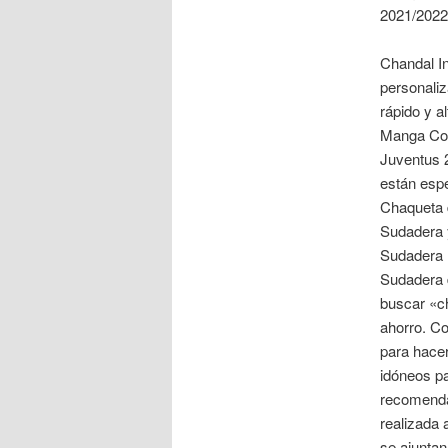
2021/2022
Chandal In
personaliz
rápido y a
Manga Cort
Juventus 2
están esp
Chaqueta 
Sudadera y
Sudadera 
Sudadera d
buscar «ch
ahorro. C
para hacer
idóneos pa
recomenda
realizada 
se ajuntan