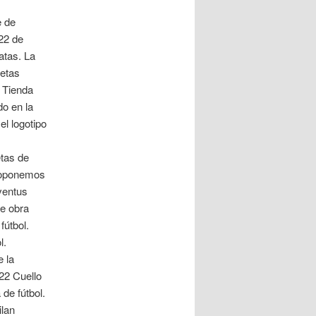
e de
22 de
atas. La
setas
– Tienda
do en la
el logotipo
etas de
proponemos
ventus
e obra
útbol.
l.
 la
22 Cuello
de fútbol.
ilan