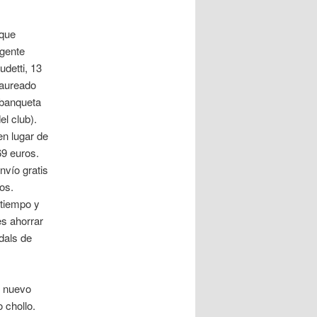
 que
igente
detti, 13
laureado
 banqueta
l club).
en lugar de
69 euros.
nvío gratis
os.
 tiempo y
es ahorrar
dals de
u nuevo
 chollo.