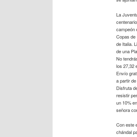
La Juventu
centenario
campeón d
Copas de I
de Italia.
de una Pla
No tendrás
los 27,32 
Envío grat
a partir d
Disfruta d
resistir p
un 10% en
señora con
Con este e
chándal pa