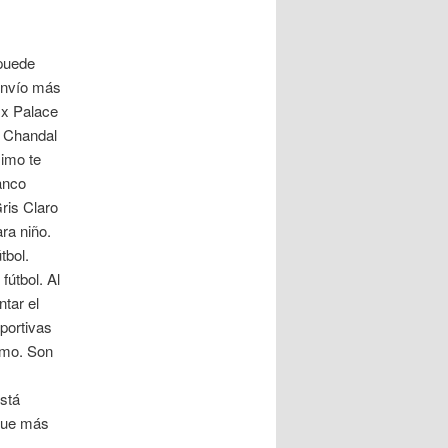
 puede
envío más
 x Palace
. Chandal
simo te
anco
ris Claro
ra niño.
tbol.
útbol. Al
tar el
portivas
smo. Son
stá
 que más