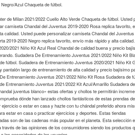
 Negro/Azul Chaqueta de fútbol.
ter de Milan 2021/2022 Cuello Alto Verde Chaqueta de fútbol. Usted
ar camiseta Chandal del Juventus 2019-2020 Rosa replica favorito, 
lta calidad. Usted puede personalizar camiseta Chandal del Juventus
a 2019-2020 Negro replica favorito, envío más rápido y alta calidad
020/2021 Niño Kit Azul Real Chandal de calidad buena y precio bají
erando. Sudadera De Entrenamiento Juventus 2021/2022 Niño Kit Bl
de fútbol. Sudadera de Entrenamiento Juventus 2020/2021 Niño Kit G
 pantalón largo de entrenamiento de alta calidad y precio bajísimo pa
De Entrenamiento Juventus 2021/2022 Niño Kit Rosa Sudadera de fú
e Entrenamiento Juventus 2021/2022 Kit Azul/Amarillo Sudadera de f
andal juventus blanco» estas ofertas y chollos te permitirán incremen
omprueba dónde han lanzado chollos fantásticos de estas prendas de
 ejercicio o estar en casa y hazte con tu chándal preferido ahora mi
ra estar en casa o practicar ejercicios y deportes. Estas tiendas
das son de las cadenas más popular en el planeta. Esta selección e
a través de las opiniones de los consumidores siendo los productos
 a las necesidades de los usuarios.