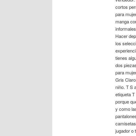
cortos per
para mujer
manga cor
informales
Hacer dep
los selecc
experienci
tienes alg
dos pieza
para mujer
Gris Claro
niño. T S 
etiqueta 
porque que
y como las
pantalones
camisetas
jugador o 