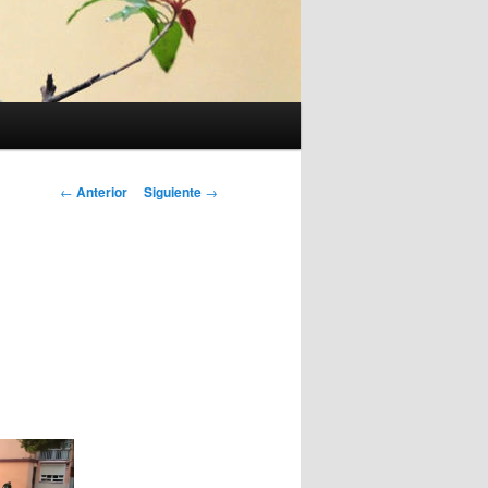
Navegación
←
Anterior
Siguiente
→
de
entradas