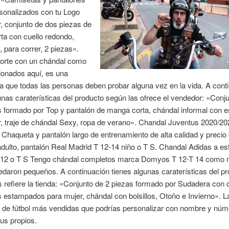
sonalizados con tu Logo
, conjunto de dos piezas de
ta con cuello redondo,
, para correr, 2 piezas».
orte con un chándal como
ionados aquí, es una
a que todas las personas deben probar alguna vez en la vida. A cont
unas caraterísticas del producto según las ofrece el vendedor: «Conj
s formado por Top y pantalón de manga corta, chándal informal con
, traje de chándal Sexy, ropa de verano». Chandal Juventus 2020/20
 Chaqueta y pantalón largo de entrenamiento de alta calidad y precio
adulto, pantalón Real Madrid T 12-14 niño o T S. Chandal Adidas a es
T 12 o T S Tengo chándal completos marca Domyos T 12-T 14 como 
daron pequeños. A continuación tienes algunas caraterísticas del pr
 refiere la tienda: «Conjunto de 2 piezas formado por Sudadera con
 estampados para mujer, chándal con bolsillos, Otoño e Invierno». L
 de fútbol más vendidas que podrías personalizar con nombre y núm
tus propios.