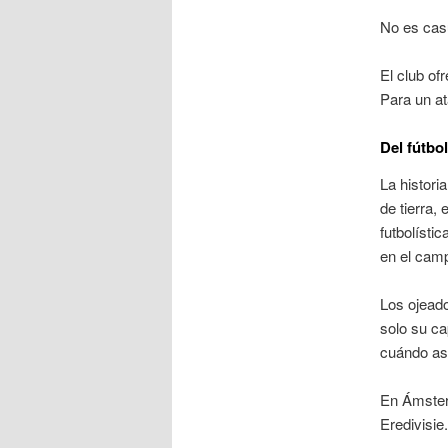
No es cas
El club of
Para un at
Del fútbo
La histori
de tierra,
futbolísti
en el camp
Los ojeado
solo su ca
cuándo aso
En Ámster
Eredivisie.