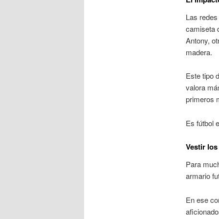
Las redes 
camiseta d
Antony, ot
madera.
Este tipo 
valora más
primeros m
Es fútbol 
Vestir lo
Para much
armario fut
En ese co
aficionado