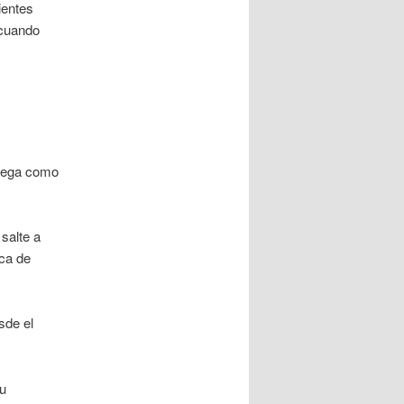
ientes
 cuando
Llega como
salte a
ica de
sde el
u