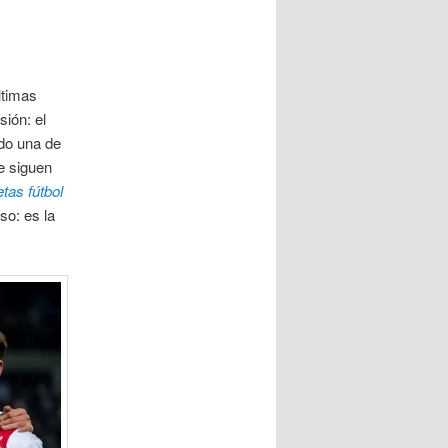
ltimas
sión: el
ado una de
e siguen
tas fútbol
so: es la