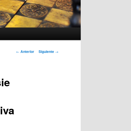
Navegación
←
Anterior
Siguiente
→
de
entradas
sie
iva