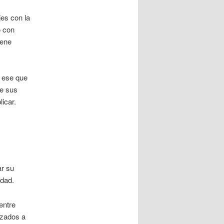
es con la
o con
iene
, ese que
de sus
icar.
ar su
idad.
entre
izados a