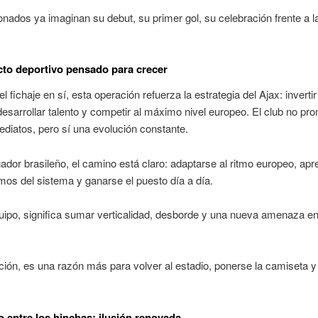
ionados ya imaginan su debut, su primer gol, su celebración frente a l
to deportivo pensado para crecer
l fichaje en sí, esta operación refuerza la estrategia del Ajax: invertir
desarrollar talento y competir al máximo nivel europeo. El club no pr
mediatos, pero sí una evolución constante.
gador brasileño, el camino está claro: adaptarse al ritmo europeo, apr
os del sistema y ganarse el puesto día a día.
uipo, significa sumar verticalidad, desborde y una nueva amenaza en 
ición, es una razón más para volver al estadio, ponerse la camiseta y
o entre los hinchas: ilusión renovada