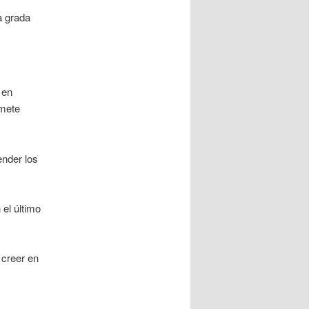
a grada
 en
omete
ender los
el último
 creer en