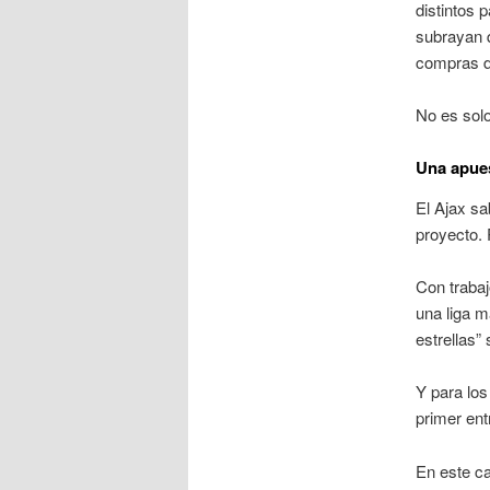
distintos 
subrayan q
compras de
No es solo
Una apues
El Ajax sa
proyecto.
Con trabaj
una liga m
estrellas”
Y para los
primer ent
En este c