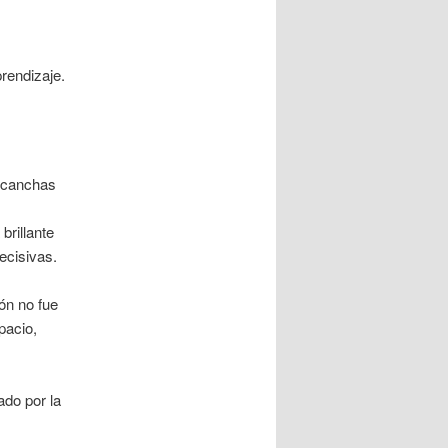
prendizaje.
n canchas
brillante
ecisivas.
ón no fue
pacio,
do por la