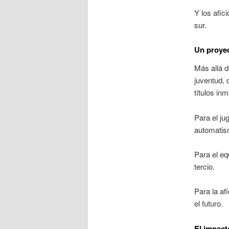
Y los afic
sur.
Un proyec
Más allá de
juventud, 
títulos in
Para el ju
automatism
Para el eq
tercio.
Para la af
el futuro.
El impact