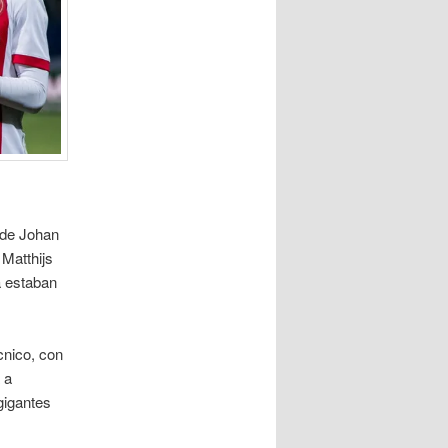
esde Johan
 Matthijs
a estaban
cnico, con
 a
gigantes