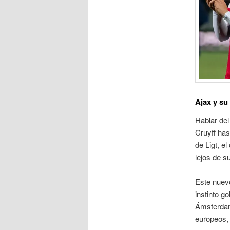
Ajax y su
Hablar del
Cruyff has
de Ligt, e
lejos de s
Este nuevo
instinto g
Ámsterdam 
europeos, 