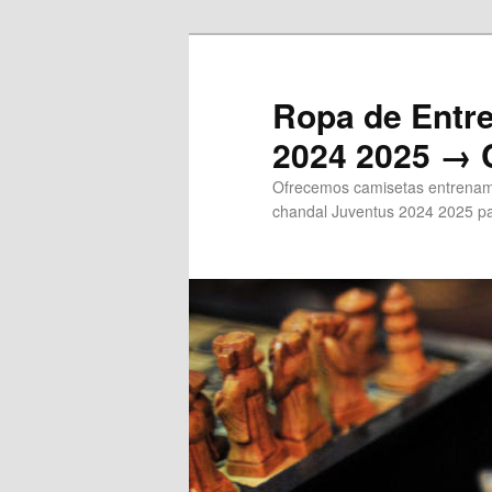
Ir
al
contenido
Ropa de Entr
principal
2024 2025 → 
Ofrecemos camisetas entrenami
chandal Juventus 2024 2025 pa