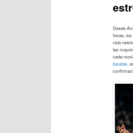
estr
Desde Ámst
horas, los
club neerl
las mayor
cada movi
baratas
, 
confirmaci