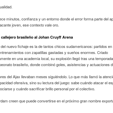
ualidad.
rece minutos, confianza y un entorno donde el error forma parte del a
acante joven, ese contexto vale oro.
l callejero brasileño al Johan Cruyff Arena
a del nuevo fichaje es la de tantos chicos sudamericanos: partidos e
 entrenamientos con zapatillas gastadas y sueños enormes. Criado
camente en una academia local, su explosión llegó tras una temporada 
eonato brasileño, donde combinó goles, asistencias y actuaciones d
res del Ajax llevaban meses siguiéndolo. Lo que más llamó la atenci
pacidad ofensiva, sino su lectura del juego: sabe cuándo atacar el es
ciarse y cuándo sacrificar brillo personal por el colectivo.
dam creen que puede convertirse en el próximo gran nombre exporta