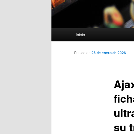
Menú
Inicio
principal
Posted on
26 de enero de 2026
Ajax
fich
ult
su t