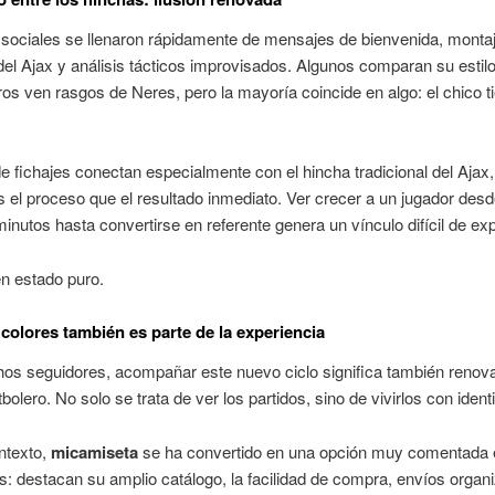
sociales se llenaron rápidamente de mensajes de bienvenida, montaj
el Ajax y análisis tácticos improvisados. Algunos comparan su estil
ros ven rasgos de Neres, pero la mayoría coincide en algo: el chico t
de fichajes conectan especialmente con el hincha tradicional del Ajax
 el proceso que el resultado inmediato. Ver crecer a un jugador des
inutos hasta convertirse en referente genera un vínculo difícil de expl
en estado puro.
s colores también es parte de la experiencia
os seguidores, acompañar este nuevo ciclo significa también renov
bolero. No solo se trata de ver los partidos, sino de vivirlos con ident
ntexto,
micamiseta
se ha convertido en una opción muy comentada 
s: destacan su amplio catálogo, la facilidad de compra, envíos organ