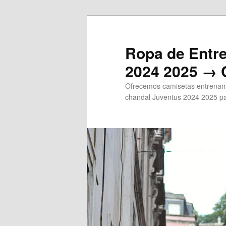
Ir
al
contenido
Ropa de Entr
principal
2024 2025 → 
Ofrecemos camisetas entrenami
chandal Juventus 2024 2025 pa