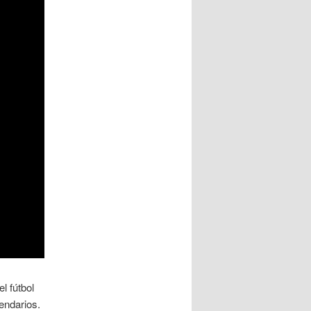
l fútbol
endarios.