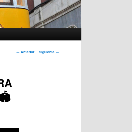
Navegación
←
Anterior
Siguiente
→
de
entradas
RA
🏟